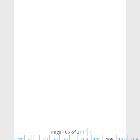
SE INVITA A LOS DIRECTORES(AS) DE EDUCACIÓN
SECUNDARIA A UNA REUNIÓN CON LOS
REPRESENTANTES DEL PRONABEC
RESULTADOS - XXI ONEM-AA 2025 - ETAPA
UGELDESCARGA
Page 106 of 211
«
First
«
...
10
20
30
...
104
105
106
107
108