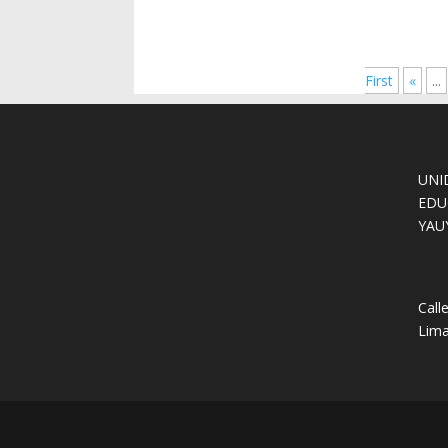
First
«
...
UNI
EDU
YAU
Call
Lima