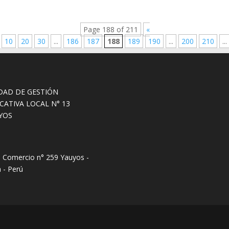
Page 188 of 211
«
10
20
30
...
186
187
188
189
190
...
200
210
...
DAD DE GESTIÓN
CATIVA LOCAL N° 13
YOS
e Comercio n° 259 Yauyos -
 - Perú