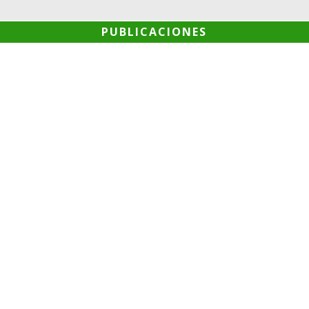
PUBLICACIONES
 TÉCNICA SOBRE "LA EDUCACIÓN INCLUSIVA COMO OPORTUNIDAD DE CA
A DEMOCRÁTICA" OFICIO MULTIPLE N° 207DESCARGA
IA A ELECCIONES DE CONEI 2025 - 2026 OM 206-2024DESCARGA