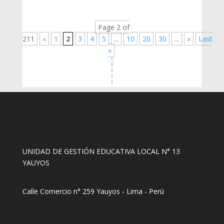
Page 2 of
211
«
1
2
3
4
5
...
10
20
30
...
»
Last
»
UNIDAD DE GESTIÓN EDUCATIVA LOCAL N° 13
YAUYOS
Calle Comercio n° 259 Yauyos - Lima - Perú