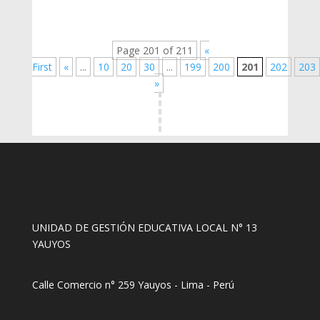
Page 201 of 211
«
First
«
...
10
20
30
...
199
200
201
202
203
»
UNIDAD DE GESTIÓN EDUCATIVA LOCAL N° 13
YAUYOS
Calle Comercio n° 259 Yauyos - Lima - Perú