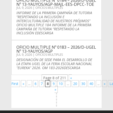
OFICIO MULTIPLE Nº 0184 – 2026/D-UGEL
Nº 13-YAUYOS/AGP-MAJL-EES-DPCC-TOE
JUL 9, 2026
|
OFICIOS MULTIPLES
INFORME DE LA PRIMERA CAMPAÑA DE TUTORIA
“RESPETANDO LA INCLUSIÓN E
INTERCULTURALIDAD DE NUESTROS PRÓJIMOS”
OFICIO MULTIPLE 184 INFORME DE LA PRIMERA
CAMPAÑA DE TUTORIA “RESPETANDO LA
INCLUSIÓN EDESCARGA
OFICIO MULTIPLE Nº 0183 – 2026/D-UGEL
Nº 13-YAUYOS/AGP
JUL 9, 2026
|
OFICIOS MULTIPLES
DESIGNACIÓN DE SEDE PARA EL DESARROLLO DE
LA ETAPA UGEL DE LA FERIA ESCOLAR NACIONAL
"EUREKA" 2026. OM 183-2026DESCARGA
Page 8 of 211
«
First
«
...
6
7
8
9
10
...
20
30
40
...
»
La
»