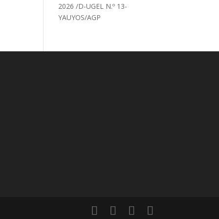
2026 /D-UGEL N.º 13-
YAUYOS/AGP