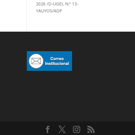
2026 /D-UGEL N.º 13-
YAUYOS/AGP