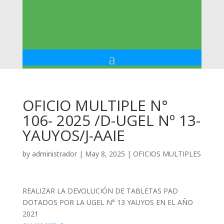
OFICIO MULTIPLE N°
106- 2025 /D-UGEL Nº 13-
YAUYOS/J-AAIE
by
administrador
|
May 8, 2025
|
OFICIOS MULTIPLES
REALIZAR LA DEVOLUCIÓN DE TABLETAS PAD
DOTADOS POR LA UGEL N° 13 YAUYOS EN EL AÑO
2021