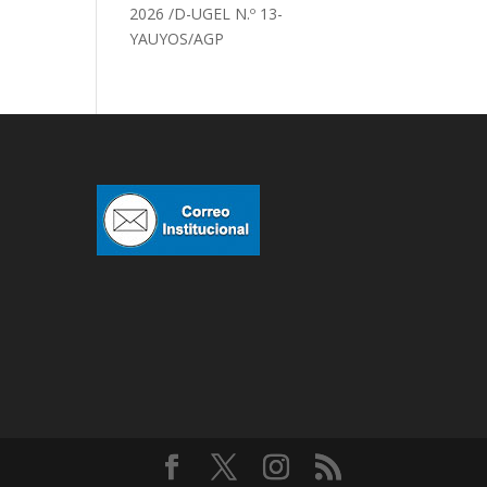
2026 /D-UGEL N.º 13-
YAUYOS/AGP