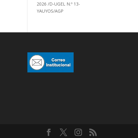
2026 /D-UGEL N.º 13-
YAUYOS/AGP