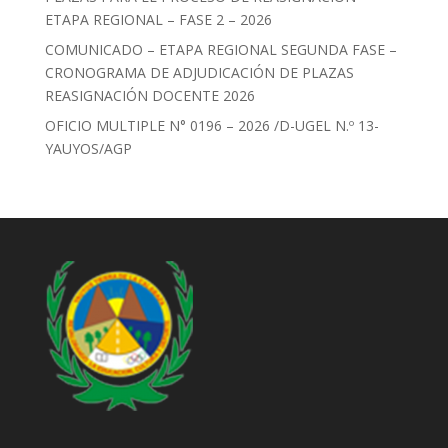
ETAPA REGIONAL – FASE 2 – 2026
COMUNICADO – ETAPA REGIONAL SEGUNDA FASE –
CRONOGRAMA DE ADJUDICACIÓN DE PLAZAS
REASIGNACIÓN DOCENTE 2026
OFICIO MULTIPLE N° 0196 – 2026 /D-UGEL N.º 13-
YAUYOS/AGP