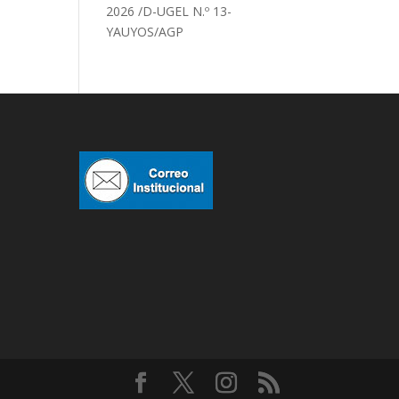
2026 /D-UGEL N.º 13-
YAUYOS/AGP