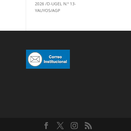
2026 /D-UGEL N.º 13-
YAUYOS/AGP