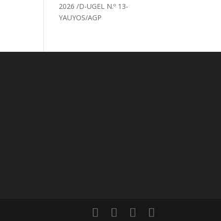
2026 /D-UGEL N.º 13-
YAUYOS/AGP