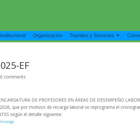
Institucional
Organización
Tramites y Servicios
Convo
025-EF
|
0 comments
O DE ENCARGATURA DE PROFESORES EN ÁREAS DE DESEMPEÑO LABO
26, que por motivos de recarga laboral se reprograma el cronogr
ES según el detalle siguiente:
Descarga